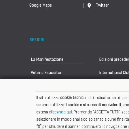
Google Maps
Twitter
SEZIONI
La Manifestazione
Edizioni precede
Vetrina Espositori
International Clu
Il sito utilizza
cookie tecnici
o alti indicatori simili p
saranno utilizzati
cookie e strumenti equivalenti
, an
estesa
cliccando qui
. Premendo "ACCETTA TUTTI" accon
selezionare in modo analitico soltanto alcune finalità
Sede Legale 401
“X”
per chiudere il banner, continuerai la navigazione 