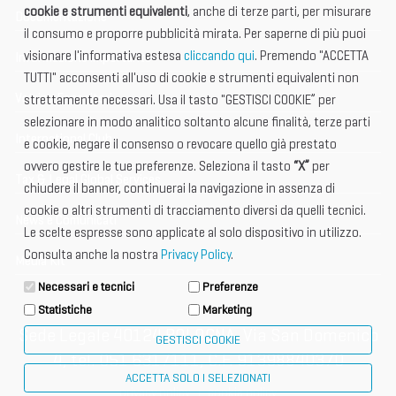
cookie e strumenti equivalenti
, anche di terze parti, per misurare
Documentazione
il consumo e proporre pubblicità mirata. Per saperne di più puoi
visionare l'informativa estesa
cliccando qui
. Premendo "ACCETTA
Informazione importante
TUTTI" acconsenti all'uso di cookie e strumenti equivalenti non
Vetrina Espositori
strettamente necessari. Usa il tasto "GESTISCI COOKIE” per
selezionare in modo analitico soltanto alcune finalità, terze parti
International Club
e cookie, negare il consenso o revocare quello già prestato
ovvero gestire le tue preferenze. Seleziona il tasto
“X”
per
Tax & Legal Global Services
chiudere il banner, continuerai la navigazione in assenza di
cookie o altri strumenti di tracciamento diversi da quelli tecnici.
News e Comunicati
Le scelte espresse sono applicate al solo dispositivo in utilizzo.
Consulta anche la nostra
Privacy Policy
.
Media Kit
Necessari e tecnici
Preferenze
Statistiche
Marketing
Sede Legale 40124 BOLOGNA, Via San Domenico
GESTISCI COOKIE
4, tel. 051 6317111, C.F. 91398840370
ACCETTA SOLO I SELEZIONATI
privacy policy
cookie policy