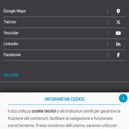
Google Maps
Twitter
Youtube
Linkedin
Facebook
SEZIONI
La Manifestazione
x
INFORMATIVA COOKIE
Edizioni precedenti
Il sito utilizza
cookie tecnici
o alti indicatori simili per garantire la
fruizione dei contenuti, facilitare la navigazione e funzionare
Info utili
correttamente. Previo consenso dell'utente, saranno utilizzati