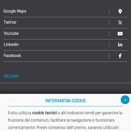
Google Maps
Twitter
Youtube
Linkedin
Facebook
SEZIONI
La Manifestazione
x
INFORMATIVA COOKIE
Edizioni precedenti
Il sito utilizza
cookie tecnici
o alti indicatori simili per garantire la
fruizione dei contenuti, facilitare la navigazione e funzionare
Info utili
correttamente. Previo consenso dell'utente, saranno utilizzati