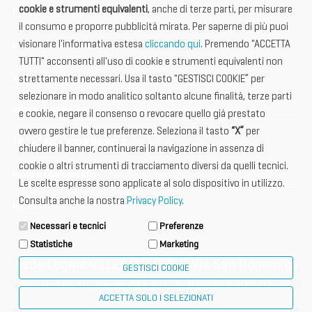
cookie e strumenti equivalenti
, anche di terze parti, per misurare
Documentazione
il consumo e proporre pubblicità mirata. Per saperne di più puoi
visionare l'informativa estesa
cliccando qui
. Premendo "ACCETTA
Informazione importante
TUTTI" acconsenti all'uso di cookie e strumenti equivalenti non
Vetrina Espositori
strettamente necessari. Usa il tasto "GESTISCI COOKIE” per
selezionare in modo analitico soltanto alcune finalità, terze parti
International Club
e cookie, negare il consenso o revocare quello già prestato
ovvero gestire le tue preferenze. Seleziona il tasto
“X”
per
Tax & Legal Global Services
chiudere il banner, continuerai la navigazione in assenza di
cookie o altri strumenti di tracciamento diversi da quelli tecnici.
News e Comunicati
Le scelte espresse sono applicate al solo dispositivo in utilizzo.
Consulta anche la nostra
Privacy Policy
.
Media Kit
Necessari e tecnici
Preferenze
Statistiche
Marketing
Sede Legale 40124 BOLOGNA, Via San Domenico
GESTISCI COOKIE
4, tel. 051 6317111, C.F. 91398840370
ACCETTA SOLO I SELEZIONATI
privacy policy
cookie policy