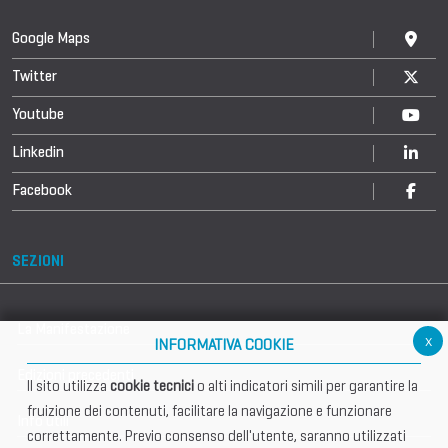
Google Maps
Twitter
Youtube
Linkedin
Facebook
SEZIONI
La Manifestazione
x
INFORMATIVA COOKIE
Edizioni precedenti
Il sito utilizza
cookie tecnici
o alti indicatori simili per garantire la
fruizione dei contenuti, facilitare la navigazione e funzionare
Info utili
correttamente. Previo consenso dell'utente, saranno utilizzati