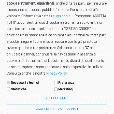
cookie e strumenti equivalenti
, anche di terze parti, per misurare
Documentazione
il consumo e proporre pubblicità mirata. Per saperne di più puoi
visionare l'informativa estesa
cliccando qui
. Premendo "ACCETTA
Informazione importante
TUTTI" acconsenti all'uso di cookie e strumenti equivalenti non
Vetrina Espositori
strettamente necessari. Usa il tasto "GESTISCI COOKIE” per
selezionare in modo analitico soltanto alcune finalità, terze parti
International Club
e cookie, negare il consenso o revocare quello già prestato
ovvero gestire le tue preferenze. Seleziona il tasto
“X”
per
Tax & Legal Global Services
chiudere il banner, continuerai la navigazione in assenza di
cookie o altri strumenti di tracciamento diversi da quelli tecnici.
News e Comunicati
Le scelte espresse sono applicate al solo dispositivo in utilizzo.
Consulta anche la nostra
Privacy Policy
.
Media Kit
Necessari e tecnici
Preferenze
Statistiche
Marketing
Sede Legale 40124 BOLOGNA, Via San Domenico
GESTISCI COOKIE
4, tel. 051 6317111, C.F. 91398840370
ACCETTA SOLO I SELEZIONATI
privacy policy
cookie policy