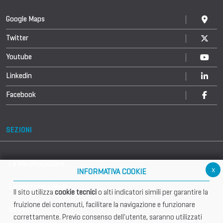
Google Maps
Twitter
Youtube
Linkedin
Facebook
SEZIONI
La Manifestazione
x
INFORMATIVA COOKIE
Edizioni precedenti
Il sito utilizza
cookie tecnici
o alti indicatori simili per garantire la
fruizione dei contenuti, facilitare la navigazione e funzionare
Info utili
correttamente. Previo consenso dell'utente, saranno utilizzati