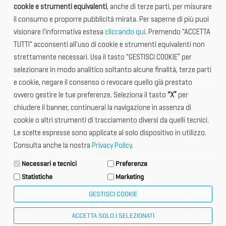
cookie e strumenti equivalenti
, anche di terze parti, per misurare
Documentazione
il consumo e proporre pubblicità mirata. Per saperne di più puoi
visionare l'informativa estesa
cliccando qui
. Premendo "ACCETTA
Informazione importante
TUTTI" acconsenti all'uso di cookie e strumenti equivalenti non
Vetrina Espositori
strettamente necessari. Usa il tasto "GESTISCI COOKIE” per
selezionare in modo analitico soltanto alcune finalità, terze parti
International Club
e cookie, negare il consenso o revocare quello già prestato
ovvero gestire le tue preferenze. Seleziona il tasto
“X”
per
Tax & Legal Global Services
chiudere il banner, continuerai la navigazione in assenza di
cookie o altri strumenti di tracciamento diversi da quelli tecnici.
News e Comunicati
Le scelte espresse sono applicate al solo dispositivo in utilizzo.
Consulta anche la nostra
Privacy Policy
.
Media Kit
Necessari e tecnici
Preferenze
Statistiche
Marketing
Sede Legale 40124 BOLOGNA, Via San Domenico
GESTISCI COOKIE
4, tel. 051 6317111, C.F. 91398840370
ACCETTA SOLO I SELEZIONATI
privacy policy
cookie policy