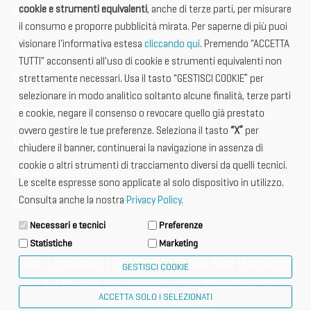
cookie e strumenti equivalenti
, anche di terze parti, per misurare
Documentazione
il consumo e proporre pubblicità mirata. Per saperne di più puoi
visionare l'informativa estesa
cliccando qui
. Premendo "ACCETTA
Informazione importante
TUTTI" acconsenti all'uso di cookie e strumenti equivalenti non
Vetrina Espositori
strettamente necessari. Usa il tasto "GESTISCI COOKIE” per
selezionare in modo analitico soltanto alcune finalità, terze parti
International Club
e cookie, negare il consenso o revocare quello già prestato
ovvero gestire le tue preferenze. Seleziona il tasto
“X”
per
Tax & Legal Global Services
chiudere il banner, continuerai la navigazione in assenza di
cookie o altri strumenti di tracciamento diversi da quelli tecnici.
News e Comunicati
Le scelte espresse sono applicate al solo dispositivo in utilizzo.
Consulta anche la nostra
Privacy Policy
.
Media Kit
Necessari e tecnici
Preferenze
Statistiche
Marketing
Sede Legale 40124 BOLOGNA, Via San Domenico
GESTISCI COOKIE
4, tel. 051 6317111, C.F. 91398840370
ACCETTA SOLO I SELEZIONATI
privacy policy
cookie policy