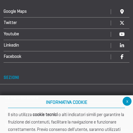
Google Maps
Twitter
Youtube
Linkedin
Facebook
SEZIONI
La Manifestazione
x
INFORMATIVA COOKIE
Edizioni precedenti
Il sito utilizza
cookie tecnici
o alti indicatori simili per garantire la
fruizione dei contenuti, facilitare la navigazione e funzionare
Info utili
correttamente. Previo consenso dell'utente, saranno utilizzati