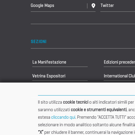
Google Maps
Twitter
SEZIONI
La Manifestazione
Edizioni precede
Vetrina Espositori
International Clu
Il sito utilizza
cookie tecnici
o alti indicatori simili p
saranno utilizzati
cookie e strumenti equivalenti
, an
estesa
cliccando qui
. Premendo "ACCETTA TUTTI" accon
selezionare in modo analitico soltanto alcune finalità
Sede Legale 401
“X”
per chiudere il banner, continuerai la navigazione 