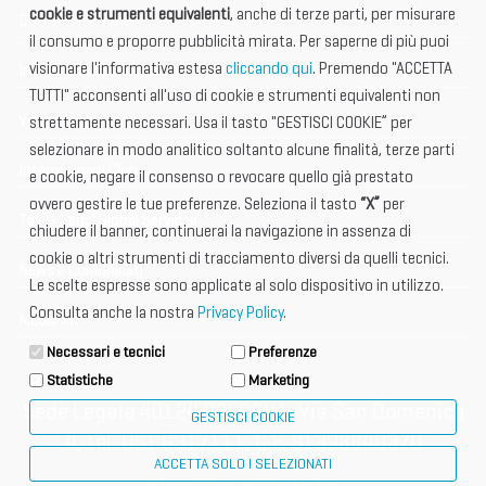
cookie e strumenti equivalenti
, anche di terze parti, per misurare
Documentazione
il consumo e proporre pubblicità mirata. Per saperne di più puoi
visionare l'informativa estesa
cliccando qui
. Premendo "ACCETTA
Informazione importante
TUTTI" acconsenti all'uso di cookie e strumenti equivalenti non
Vetrina Espositori
strettamente necessari. Usa il tasto "GESTISCI COOKIE” per
selezionare in modo analitico soltanto alcune finalità, terze parti
International Club
e cookie, negare il consenso o revocare quello già prestato
ovvero gestire le tue preferenze. Seleziona il tasto
“X”
per
Tax & Legal Global Services
chiudere il banner, continuerai la navigazione in assenza di
cookie o altri strumenti di tracciamento diversi da quelli tecnici.
News e Comunicati
Le scelte espresse sono applicate al solo dispositivo in utilizzo.
Consulta anche la nostra
Privacy Policy
.
Media Kit
Necessari e tecnici
Preferenze
Statistiche
Marketing
Sede Legale 40124 BOLOGNA, Via San Domenico
GESTISCI COOKIE
4, tel. 051 6317111, C.F. 91398840370
ACCETTA SOLO I SELEZIONATI
privacy policy
cookie policy