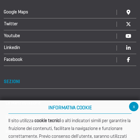
Google Maps
Twitter
Youtube
Linkedin
Facebook
SEZIONI
La Manifestazione
x
INFORMATIVA COOKIE
Edizioni precedenti
Il sito utilizza
cookie tecnici
o alti indicatori simili per garantire la
fruizione dei contenuti, facilitare la navigazione e funzionare
Info utili
correttamente. Previo consenso dell'utente, saranno utilizzati