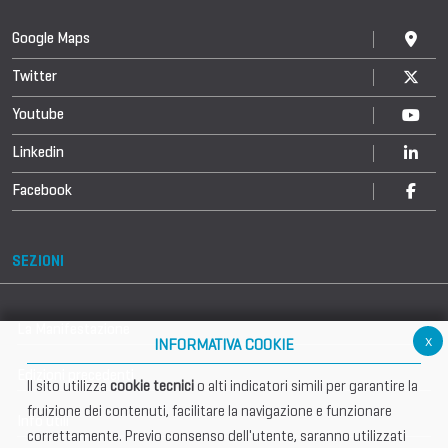
Google Maps
Twitter
Youtube
Linkedin
Facebook
SEZIONI
La Manifestazione
x
INFORMATIVA COOKIE
Edizioni precedenti
Il sito utilizza
cookie tecnici
o alti indicatori simili per garantire la
fruizione dei contenuti, facilitare la navigazione e funzionare
Info utili
correttamente. Previo consenso dell'utente, saranno utilizzati