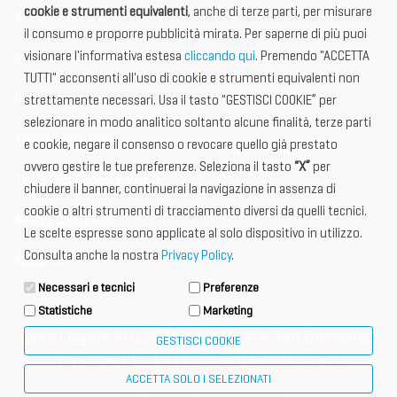
cookie e strumenti equivalenti
, anche di terze parti, per misurare
Documentazione
il consumo e proporre pubblicità mirata. Per saperne di più puoi
visionare l'informativa estesa
cliccando qui
. Premendo "ACCETTA
Informazione importante
TUTTI" acconsenti all'uso di cookie e strumenti equivalenti non
Vetrina Espositori
strettamente necessari. Usa il tasto "GESTISCI COOKIE” per
selezionare in modo analitico soltanto alcune finalità, terze parti
International Club
e cookie, negare il consenso o revocare quello già prestato
ovvero gestire le tue preferenze. Seleziona il tasto
“X”
per
Tax & Legal Global Services
chiudere il banner, continuerai la navigazione in assenza di
cookie o altri strumenti di tracciamento diversi da quelli tecnici.
News e Comunicati
Le scelte espresse sono applicate al solo dispositivo in utilizzo.
Consulta anche la nostra
Privacy Policy
.
Media Kit
Necessari e tecnici
Preferenze
Statistiche
Marketing
Sede Legale 40124 BOLOGNA, Via San Domenico
GESTISCI COOKIE
4, tel. 051 6317111, C.F. 91398840370
ACCETTA SOLO I SELEZIONATI
privacy policy
cookie policy