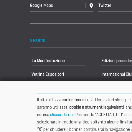
Google Maps
Twitter
SEZIONI
La Manifestazione
Edizioni precede
Vetrina Espositori
International Clu
Il sito utilizza
cookie tecnici
o alti indicatori simili p
saranno utilizzati
cookie e strumenti equivalenti
, an
estesa
cliccando qui
. Premendo "ACCETTA TUTTI" accon
selezionare in modo analitico soltanto alcune finalità
Sede Legale 401
“X”
per chiudere il banner, continuerai la navigazione 