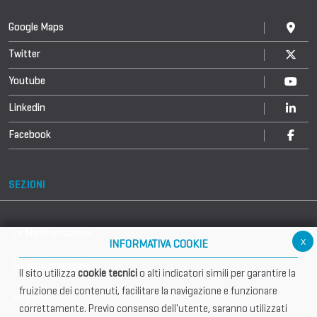
Google Maps
Twitter
Youtube
Linkedin
Facebook
SEZIONI
La Manifestazione
x
INFORMATIVA COOKIE
Edizioni precedenti
Il sito utilizza
cookie tecnici
o alti indicatori simili per garantire la
fruizione dei contenuti, facilitare la navigazione e funzionare
Info utili
correttamente. Previo consenso dell'utente, saranno utilizzati