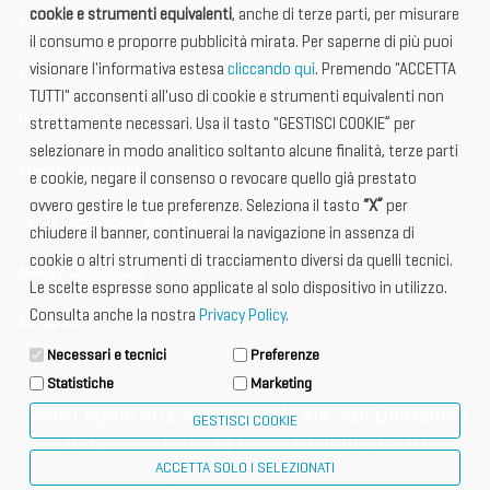
cookie e strumenti equivalenti
, anche di terze parti, per misurare
Documentazione
il consumo e proporre pubblicità mirata. Per saperne di più puoi
visionare l'informativa estesa
cliccando qui
. Premendo "ACCETTA
Informazione importante
TUTTI" acconsenti all'uso di cookie e strumenti equivalenti non
Vetrina Espositori
strettamente necessari. Usa il tasto "GESTISCI COOKIE” per
selezionare in modo analitico soltanto alcune finalità, terze parti
International Club
e cookie, negare il consenso o revocare quello già prestato
ovvero gestire le tue preferenze. Seleziona il tasto
“X”
per
Tax & Legal Global Services
chiudere il banner, continuerai la navigazione in assenza di
cookie o altri strumenti di tracciamento diversi da quelli tecnici.
News e Comunicati
Le scelte espresse sono applicate al solo dispositivo in utilizzo.
Consulta anche la nostra
Privacy Policy
.
Media Kit
Necessari e tecnici
Preferenze
Statistiche
Marketing
Sede Legale 40124 BOLOGNA, Via San Domenico
GESTISCI COOKIE
4, tel. 051 6317111, C.F. 91398840370
ACCETTA SOLO I SELEZIONATI
privacy policy
cookie policy