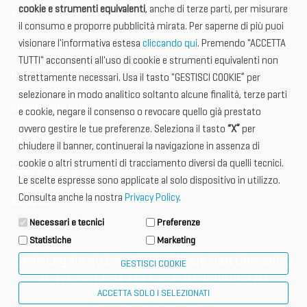
cookie e strumenti equivalenti
, anche di terze parti, per misurare
Documentazione
il consumo e proporre pubblicità mirata. Per saperne di più puoi
visionare l'informativa estesa
cliccando qui
. Premendo "ACCETTA
Informazione importante
TUTTI" acconsenti all'uso di cookie e strumenti equivalenti non
Vetrina Espositori
strettamente necessari. Usa il tasto "GESTISCI COOKIE” per
selezionare in modo analitico soltanto alcune finalità, terze parti
International Club
e cookie, negare il consenso o revocare quello già prestato
ovvero gestire le tue preferenze. Seleziona il tasto
“X”
per
Tax & Legal Global Services
chiudere il banner, continuerai la navigazione in assenza di
cookie o altri strumenti di tracciamento diversi da quelli tecnici.
News e Comunicati
Le scelte espresse sono applicate al solo dispositivo in utilizzo.
Consulta anche la nostra
Privacy Policy
.
Media Kit
Necessari e tecnici
Preferenze
Statistiche
Marketing
Sede Legale 40124 BOLOGNA, Via San Domenico
GESTISCI COOKIE
4, tel. 051 6317111, C.F. 91398840370
ACCETTA SOLO I SELEZIONATI
privacy policy
cookie policy