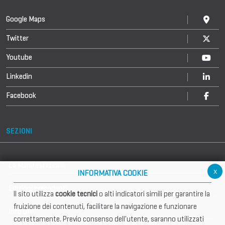
Google Maps
Twitter
Youtube
Linkedin
Facebook
SEZIONI
La Manifestazione
x
INFORMATIVA COOKIE
Edizioni precedenti
Il sito utilizza
cookie tecnici
o alti indicatori simili per garantire la
fruizione dei contenuti, facilitare la navigazione e funzionare
Info utili
correttamente. Previo consenso dell'utente, saranno utilizzati