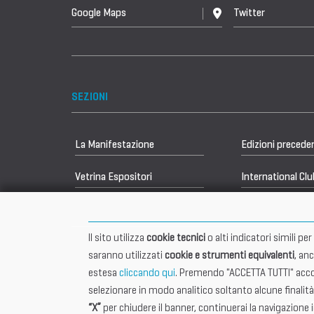
Google Maps
Twitter
SEZIONI
La Manifestazione
Edizioni precede
Vetrina Espositori
International Clu
Il sito utilizza
cookie tecnici
o alti indicatori simili p
saranno utilizzati
cookie e strumenti equivalenti
, an
estesa
cliccando qui
. Premendo "ACCETTA TUTTI" accon
selezionare in modo analitico soltanto alcune finalità
Sede Legale 401
“X”
per chiudere il banner, continuerai la navigazione 