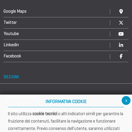
Google Maps
Twitter
Youtube
Linkedin
Facebook
SEZIONI
La Manifestazione
x
INFORMATIVA COOKIE
Edizioni precedenti
Il sito utilizza
cookie tecnici
o alti indicatori simili per garantire la
fruizione dei contenuti, facilitare la navigazione e funzionare
Info utili
correttamente. Previo consenso dell'utente, saranno utilizzati