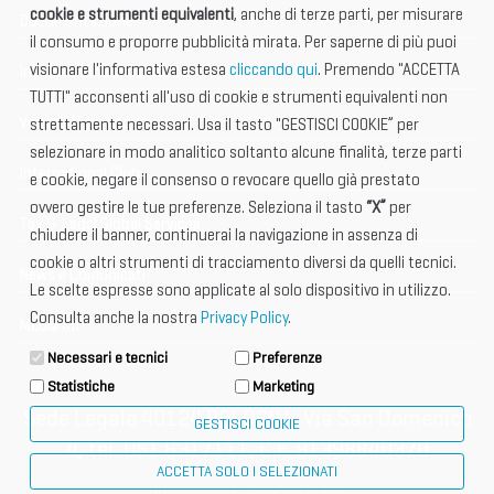
cookie e strumenti equivalenti
, anche di terze parti, per misurare
Documentazione
il consumo e proporre pubblicità mirata. Per saperne di più puoi
visionare l'informativa estesa
cliccando qui
. Premendo "ACCETTA
Informazione importante
TUTTI" acconsenti all'uso di cookie e strumenti equivalenti non
Vetrina Espositori
strettamente necessari. Usa il tasto "GESTISCI COOKIE” per
selezionare in modo analitico soltanto alcune finalità, terze parti
International Club
e cookie, negare il consenso o revocare quello già prestato
ovvero gestire le tue preferenze. Seleziona il tasto
“X”
per
Tax & Legal Global Services
chiudere il banner, continuerai la navigazione in assenza di
cookie o altri strumenti di tracciamento diversi da quelli tecnici.
News e Comunicati
Le scelte espresse sono applicate al solo dispositivo in utilizzo.
Consulta anche la nostra
Privacy Policy
.
Media Kit
Necessari e tecnici
Preferenze
Statistiche
Marketing
Sede Legale 40124 BOLOGNA, Via San Domenico
GESTISCI COOKIE
4, tel. 051 6317111, C.F. 91398840370
ACCETTA SOLO I SELEZIONATI
privacy policy
cookie policy