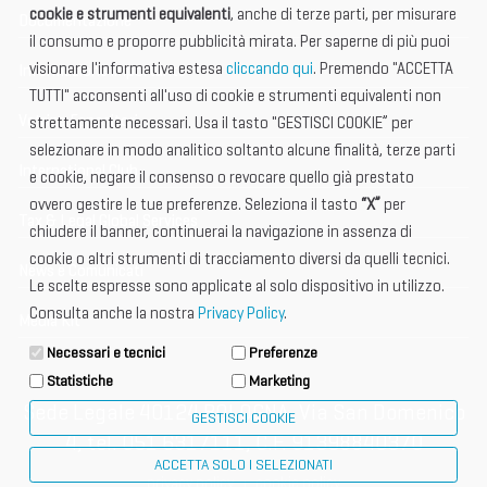
cookie e strumenti equivalenti
, anche di terze parti, per misurare
Documentazione
il consumo e proporre pubblicità mirata. Per saperne di più puoi
visionare l'informativa estesa
cliccando qui
. Premendo "ACCETTA
Informazione importante
TUTTI" acconsenti all'uso di cookie e strumenti equivalenti non
Vetrina Espositori
strettamente necessari. Usa il tasto "GESTISCI COOKIE” per
selezionare in modo analitico soltanto alcune finalità, terze parti
International Club
e cookie, negare il consenso o revocare quello già prestato
ovvero gestire le tue preferenze. Seleziona il tasto
“X”
per
Tax & Legal Global Services
chiudere il banner, continuerai la navigazione in assenza di
cookie o altri strumenti di tracciamento diversi da quelli tecnici.
News e Comunicati
Le scelte espresse sono applicate al solo dispositivo in utilizzo.
Consulta anche la nostra
Privacy Policy
.
Media Kit
Necessari e tecnici
Preferenze
Statistiche
Marketing
Sede Legale 40124 BOLOGNA, Via San Domenico
GESTISCI COOKIE
4, tel. 051 6317111, C.F. 91398840370
ACCETTA SOLO I SELEZIONATI
privacy policy
cookie policy