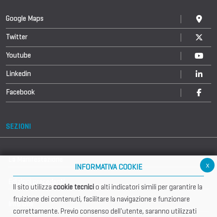
Google Maps
Twitter
Youtube
Linkedin
Facebook
SEZIONI
La Manifestazione
x
INFORMATIVA COOKIE
Edizioni precedenti
Il sito utilizza
cookie tecnici
o alti indicatori simili per garantire la
fruizione dei contenuti, facilitare la navigazione e funzionare
Info utili
correttamente. Previo consenso dell'utente, saranno utilizzati