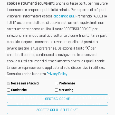
cookie e strumenti equivalenti
, anche di terze parti, per misurare
Documentazione
il consumo e proporre pubblicità mirata. Per saperne di più puoi
visionare l'informativa estesa
cliccando qui
. Premendo "ACCETTA
Informazione importante
TUTTI" acconsenti all'uso di cookie e strumenti equivalenti non
Vetrina Espositori
strettamente necessari. Usa il tasto "GESTISCI COOKIE” per
selezionare in modo analitico soltanto alcune finalità, terze parti
International Club
e cookie, negare il consenso o revocare quello già prestato
ovvero gestire le tue preferenze. Seleziona il tasto
“X”
per
Tax & Legal Global Services
chiudere il banner, continuerai la navigazione in assenza di
cookie o altri strumenti di tracciamento diversi da quelli tecnici.
News e Comunicati
Le scelte espresse sono applicate al solo dispositivo in utilizzo.
Consulta anche la nostra
Privacy Policy
.
Media Kit
Necessari e tecnici
Preferenze
Statistiche
Marketing
Sede Legale 40124 BOLOGNA, Via San Domenico
GESTISCI COOKIE
4, tel. 051 6317111, C.F. 91398840370
ACCETTA SOLO I SELEZIONATI
privacy policy
cookie policy