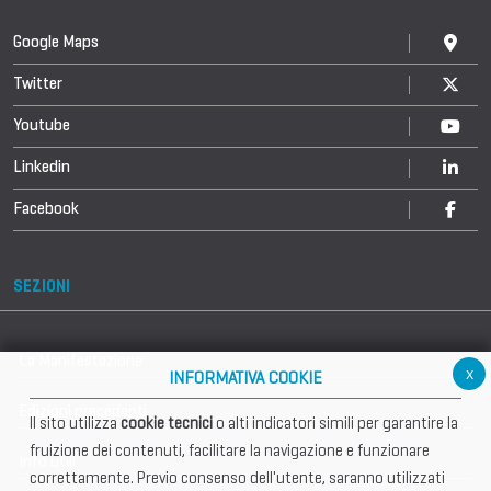
Google Maps
Twitter
Youtube
Linkedin
Facebook
SEZIONI
La Manifestazione
x
INFORMATIVA COOKIE
Edizioni precedenti
Il sito utilizza
cookie tecnici
o alti indicatori simili per garantire la
fruizione dei contenuti, facilitare la navigazione e funzionare
Info utili
correttamente. Previo consenso dell'utente, saranno utilizzati