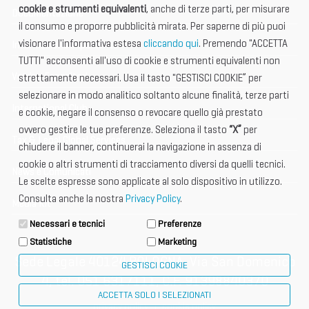
cookie e strumenti equivalenti
, anche di terze parti, per misurare
Documentazione
il consumo e proporre pubblicità mirata. Per saperne di più puoi
visionare l'informativa estesa
cliccando qui
. Premendo "ACCETTA
Informazione importante
TUTTI" acconsenti all'uso di cookie e strumenti equivalenti non
Vetrina Espositori
strettamente necessari. Usa il tasto "GESTISCI COOKIE” per
selezionare in modo analitico soltanto alcune finalità, terze parti
International Club
e cookie, negare il consenso o revocare quello già prestato
ovvero gestire le tue preferenze. Seleziona il tasto
“X”
per
Tax & Legal Global Services
chiudere il banner, continuerai la navigazione in assenza di
cookie o altri strumenti di tracciamento diversi da quelli tecnici.
News e Comunicati
Le scelte espresse sono applicate al solo dispositivo in utilizzo.
Consulta anche la nostra
Privacy Policy
.
Media Kit
Necessari e tecnici
Preferenze
Statistiche
Marketing
Sede Legale 40124 BOLOGNA, Via San Domenico
GESTISCI COOKIE
4, tel. 051 6317111, C.F. 91398840370
ACCETTA SOLO I SELEZIONATI
privacy policy
cookie policy