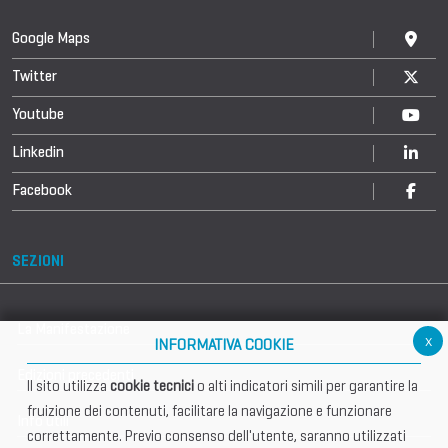
Google Maps
Twitter
Youtube
Linkedin
Facebook
SEZIONI
La Manifestazione
x
INFORMATIVA COOKIE
Edizioni precedenti
Il sito utilizza
cookie tecnici
o alti indicatori simili per garantire la
fruizione dei contenuti, facilitare la navigazione e funzionare
Info utili
correttamente. Previo consenso dell'utente, saranno utilizzati