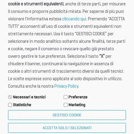
cookie e strumenti equivalenti
, anche di terze parti, per misurare
Documentazione
il consumo e proporre pubblicità mirata. Per saperne di più puoi
visionare l'informativa estesa
cliccando qui
. Premendo "ACCETTA
Informazione importante
TUTTI" acconsenti all'uso di cookie e strumenti equivalenti non
Vetrina Espositori
strettamente necessari. Usa il tasto "GESTISCI COOKIE” per
selezionare in modo analitico soltanto alcune finalità, terze parti
International Club
e cookie, negare il consenso o revocare quello già prestato
ovvero gestire le tue preferenze. Seleziona il tasto
“X”
per
Tax & Legal Global Services
chiudere il banner, continuerai la navigazione in assenza di
cookie o altri strumenti di tracciamento diversi da quelli tecnici.
News e Comunicati
Le scelte espresse sono applicate al solo dispositivo in utilizzo.
Consulta anche la nostra
Privacy Policy
.
Media Kit
Necessari e tecnici
Preferenze
Statistiche
Marketing
Sede Legale 40124 BOLOGNA, Via San Domenico
GESTISCI COOKIE
4, tel. 051 6317111, C.F. 91398840370
ACCETTA SOLO I SELEZIONATI
privacy policy
cookie policy