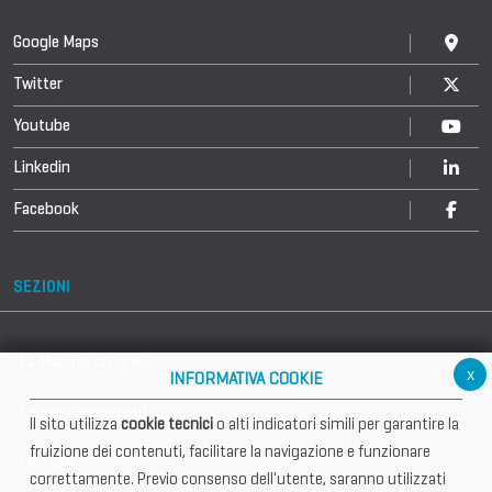
Google Maps
Twitter
Youtube
Linkedin
Facebook
SEZIONI
La Manifestazione
x
INFORMATIVA COOKIE
Edizioni precedenti
Il sito utilizza
cookie tecnici
o alti indicatori simili per garantire la
fruizione dei contenuti, facilitare la navigazione e funzionare
Info utili
correttamente. Previo consenso dell'utente, saranno utilizzati