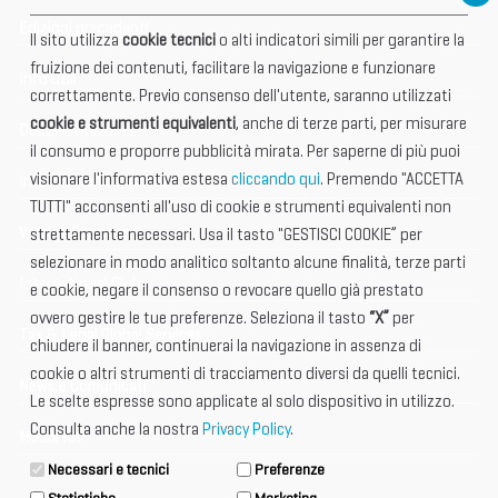
Edizioni precedenti
Il sito utilizza
cookie tecnici
o alti indicatori simili per garantire la
fruizione dei contenuti, facilitare la navigazione e funzionare
Info utili
correttamente. Previo consenso dell'utente, saranno utilizzati
cookie e strumenti equivalenti
, anche di terze parti, per misurare
Documentazione
il consumo e proporre pubblicità mirata. Per saperne di più puoi
visionare l'informativa estesa
cliccando qui
. Premendo "ACCETTA
Informazione importante
TUTTI" acconsenti all'uso di cookie e strumenti equivalenti non
Vetrina Espositori
strettamente necessari. Usa il tasto "GESTISCI COOKIE” per
selezionare in modo analitico soltanto alcune finalità, terze parti
International Club
e cookie, negare il consenso o revocare quello già prestato
ovvero gestire le tue preferenze. Seleziona il tasto
“X”
per
Tax & Legal Global Services
chiudere il banner, continuerai la navigazione in assenza di
cookie o altri strumenti di tracciamento diversi da quelli tecnici.
News e Comunicati
Le scelte espresse sono applicate al solo dispositivo in utilizzo.
Consulta anche la nostra
Privacy Policy
.
Media Kit
Necessari e tecnici
Preferenze