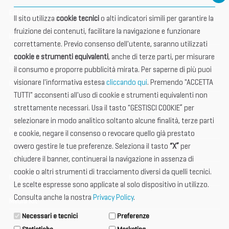
Edizioni precedenti
Il sito utilizza
cookie tecnici
o alti indicatori simili per garantire la
fruizione dei contenuti, facilitare la navigazione e funzionare
Info utili
correttamente. Previo consenso dell'utente, saranno utilizzati
cookie e strumenti equivalenti
, anche di terze parti, per misurare
Documentazione
il consumo e proporre pubblicità mirata. Per saperne di più puoi
visionare l'informativa estesa
cliccando qui
. Premendo "ACCETTA
Informazione importante
TUTTI" acconsenti all'uso di cookie e strumenti equivalenti non
Vetrina Espositori
strettamente necessari. Usa il tasto "GESTISCI COOKIE” per
selezionare in modo analitico soltanto alcune finalità, terze parti
International Club
e cookie, negare il consenso o revocare quello già prestato
ovvero gestire le tue preferenze. Seleziona il tasto
“X”
per
Tax & Legal Global Services
chiudere il banner, continuerai la navigazione in assenza di
cookie o altri strumenti di tracciamento diversi da quelli tecnici.
News e Comunicati
Le scelte espresse sono applicate al solo dispositivo in utilizzo.
Consulta anche la nostra
Privacy Policy
.
Media Kit
Necessari e tecnici
Preferenze