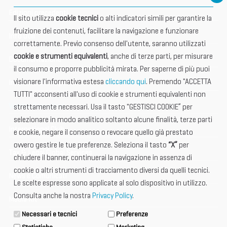
Edizioni precedenti
Il sito utilizza
cookie tecnici
o alti indicatori simili per garantire la
fruizione dei contenuti, facilitare la navigazione e funzionare
Info utili
correttamente. Previo consenso dell'utente, saranno utilizzati
cookie e strumenti equivalenti
, anche di terze parti, per misurare
Documentazione
il consumo e proporre pubblicità mirata. Per saperne di più puoi
visionare l'informativa estesa
cliccando qui
. Premendo "ACCETTA
Informazione importante
TUTTI" acconsenti all'uso di cookie e strumenti equivalenti non
Vetrina Espositori
strettamente necessari. Usa il tasto "GESTISCI COOKIE” per
selezionare in modo analitico soltanto alcune finalità, terze parti
International Club
e cookie, negare il consenso o revocare quello già prestato
ovvero gestire le tue preferenze. Seleziona il tasto
“X”
per
Tax & Legal Global Services
chiudere il banner, continuerai la navigazione in assenza di
cookie o altri strumenti di tracciamento diversi da quelli tecnici.
News e Comunicati
Le scelte espresse sono applicate al solo dispositivo in utilizzo.
Consulta anche la nostra
Privacy Policy
.
Media Kit
Necessari e tecnici
Preferenze