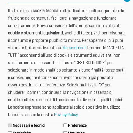
Edizioni precedenti
Il sito utilizza
cookie tecnici
o alti indicatori simili per garantire la
fruizione dei contenuti, facilitare la navigazione e funzionare
Info utili
correttamente. Previo consenso dell'utente, saranno utilizzati
cookie e strumenti equivalenti
, anche di terze parti, per misurare
Documentazione
il consumo e proporre pubblicità mirata. Per saperne di più puoi
visionare l'informativa estesa
cliccando qui
. Premendo "ACCETTA
Informazione importante
TUTTI" acconsenti all'uso di cookie e strumenti equivalenti non
Vetrina Espositori
strettamente necessari. Usa il tasto "GESTISCI COOKIE” per
selezionare in modo analitico soltanto alcune finalità, terze parti
International Club
e cookie, negare il consenso o revocare quello già prestato
ovvero gestire le tue preferenze. Seleziona il tasto
“X”
per
Tax & Legal Global Services
chiudere il banner, continuerai la navigazione in assenza di
cookie o altri strumenti di tracciamento diversi da quelli tecnici.
News e Comunicati
Le scelte espresse sono applicate al solo dispositivo in utilizzo.
Consulta anche la nostra
Privacy Policy
.
Media Kit
Necessari e tecnici
Preferenze