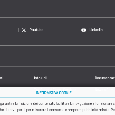
Youtube
Linkedin
nti
Info utili
Documentaz
b
Tax & Legal Global Services
News e Comu
INFORMATIVA COOKIE
er garantire la fruizione dei contenuti, facilitare la navigazione e funziona
che di terze parti, per misurare il consumo e proporre pubblicità mirata. Pe