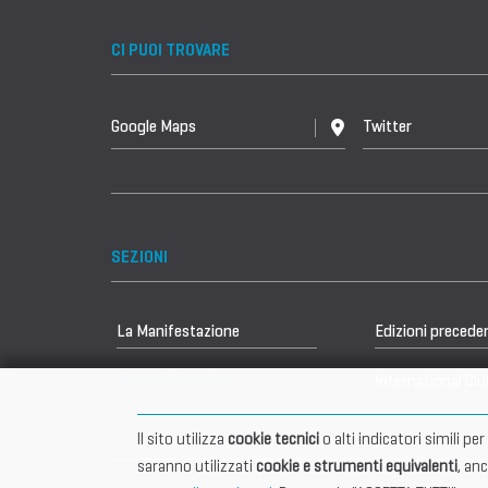
CI PUOI TROVARE
Google Maps
Twitter
SEZIONI
La Manifestazione
Edizioni precede
Vetrina Espositori
International Clu
Il sito utilizza
cookie tecnici
o alti indicatori simili p
saranno utilizzati
cookie e strumenti equivalenti
, an