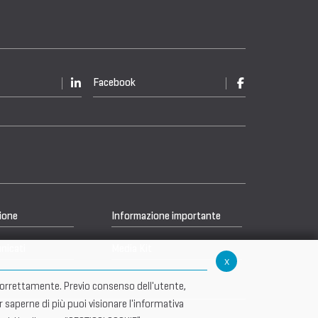
Facebook
ione
Informazione importante
nicati
Media Kit
x
re correttamente. Previo consenso dell'utente,
r saperne di più puoi visionare l'informativa