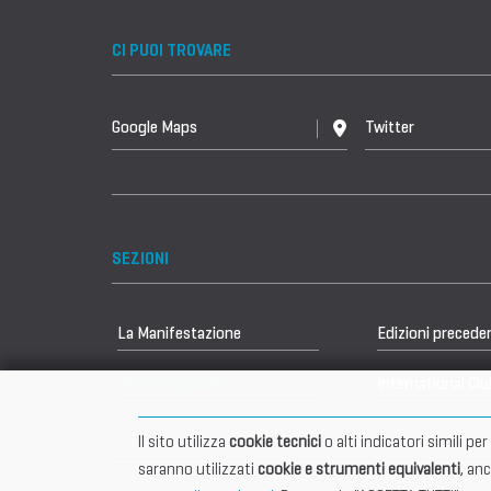
CI PUOI TROVARE
Google Maps
Twitter
SEZIONI
La Manifestazione
Edizioni precede
Vetrina Espositori
International Clu
Il sito utilizza
cookie tecnici
o alti indicatori simili p
saranno utilizzati
cookie e strumenti equivalenti
, an