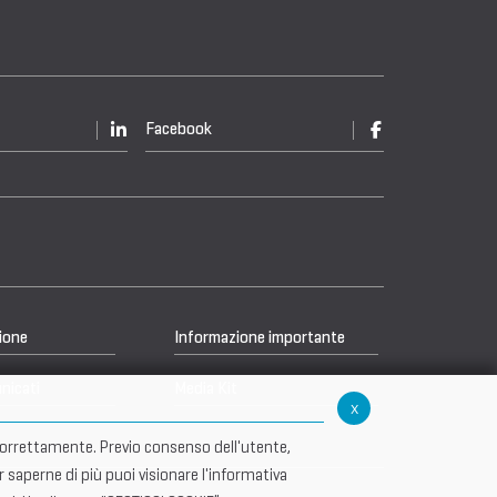
Facebook
ione
Informazione importante
nicati
Media Kit
x
re correttamente. Previo consenso dell'utente,
r saperne di più puoi visionare l'informativa