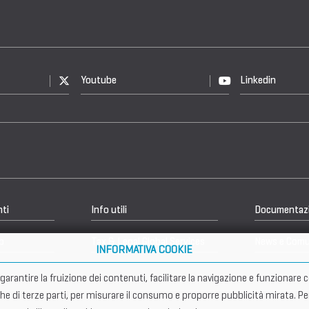
Youtube
Linkedin
nti
Info utili
Documentaz
b
Tax & Legal Global Services
News e Comu
INFORMATIVA COOKIE
er garantire la fruizione dei contenuti, facilitare la navigazione e funziona
che di terze parti, per misurare il consumo e proporre pubblicità mirata. Pe