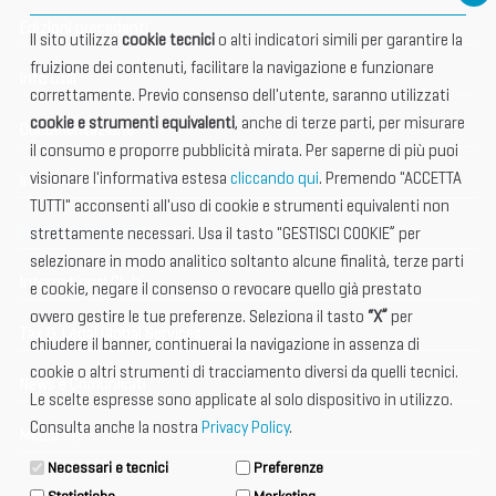
Edizioni precedenti
Il sito utilizza
cookie tecnici
o alti indicatori simili per garantire la
fruizione dei contenuti, facilitare la navigazione e funzionare
Info utili
correttamente. Previo consenso dell'utente, saranno utilizzati
cookie e strumenti equivalenti
, anche di terze parti, per misurare
Documentazione
il consumo e proporre pubblicità mirata. Per saperne di più puoi
visionare l'informativa estesa
cliccando qui
. Premendo "ACCETTA
Informazione importante
TUTTI" acconsenti all'uso di cookie e strumenti equivalenti non
Vetrina Espositori
strettamente necessari. Usa il tasto "GESTISCI COOKIE” per
selezionare in modo analitico soltanto alcune finalità, terze parti
International Club
e cookie, negare il consenso o revocare quello già prestato
ovvero gestire le tue preferenze. Seleziona il tasto
“X”
per
Tax & Legal Global Services
chiudere il banner, continuerai la navigazione in assenza di
cookie o altri strumenti di tracciamento diversi da quelli tecnici.
News e Comunicati
Le scelte espresse sono applicate al solo dispositivo in utilizzo.
Consulta anche la nostra
Privacy Policy
.
Media Kit
Necessari e tecnici
Preferenze