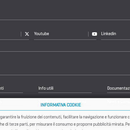
Youtube
Linkedin
nti
Info utili
Documentaz
b
Tax & Legal Global Services
News e Comu
INFORMATIVA COOKIE
er garantire la fruizione dei contenuti, facilitare la navigazione e funziona
che di terze parti, per misurare il consumo e proporre pubblicità mirata. Pe