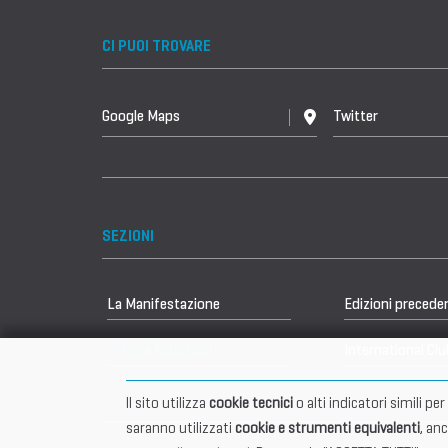
CI PUOI TROVARE
Google Maps
Twitter
SEZIONI
La Manifestazione
Edizioni precede
Vetrina Espositori
International Clu
Il sito utilizza
cookie tecnici
o alti indicatori simili p
saranno utilizzati
cookie e strumenti equivalenti
, an