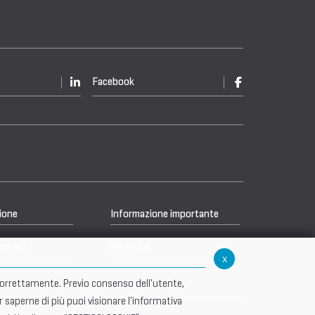
Facebook
ione
Informazione importante
nicati
Media Kit
x
re correttamente. Previo consenso dell'utente,
r saperne di più puoi visionare l'informativa