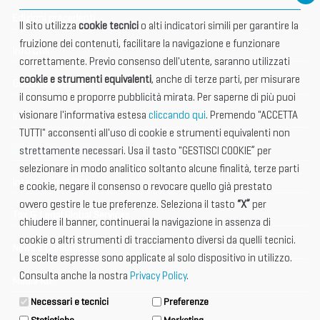
Edizioni precedenti
Il sito utilizza
cookie tecnici
o alti indicatori simili per garantire la
fruizione dei contenuti, facilitare la navigazione e funzionare
Info utili
correttamente. Previo consenso dell'utente, saranno utilizzati
cookie e strumenti equivalenti
, anche di terze parti, per misurare
Documentazione
il consumo e proporre pubblicità mirata. Per saperne di più puoi
visionare l'informativa estesa
cliccando qui
. Premendo "ACCETTA
Informazione importante
TUTTI" acconsenti all'uso di cookie e strumenti equivalenti non
Vetrina Espositori
strettamente necessari. Usa il tasto "GESTISCI COOKIE” per
selezionare in modo analitico soltanto alcune finalità, terze parti
International Club
e cookie, negare il consenso o revocare quello già prestato
ovvero gestire le tue preferenze. Seleziona il tasto
“X”
per
Tax & Legal Global Services
chiudere il banner, continuerai la navigazione in assenza di
cookie o altri strumenti di tracciamento diversi da quelli tecnici.
News e Comunicati
Le scelte espresse sono applicate al solo dispositivo in utilizzo.
Consulta anche la nostra
Privacy Policy
.
Media Kit
Necessari e tecnici
Preferenze