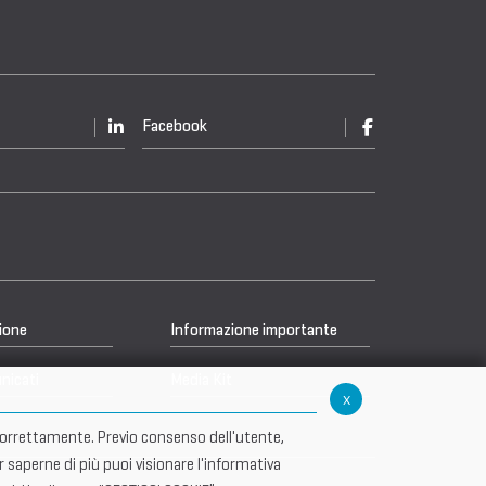
Facebook
ione
Informazione importante
nicati
Media Kit
x
re correttamente. Previo consenso dell'utente,
r saperne di più puoi visionare l'informativa