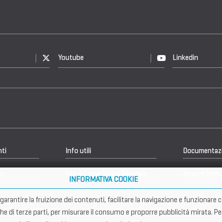
Youtube
Linkedin
nti
Info utili
Documentaz
b
Tax & Legal Global Services
News e Comu
INFORMATIVA COOKIE
er garantire la fruizione dei contenuti, facilitare la navigazione e funziona
che di terze parti, per misurare il consumo e proporre pubblicità mirata. Pe