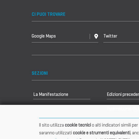
CI PUOI TROVARE
Google Maps
Twitter
SEZIONI
La Manifestazione
Edizioni precede
Vetrina Espositori
International Clu
Il sito utilizza
cookie tecnici
o alti indicatori simili p
saranno utilizzati
cookie e strumenti equivalenti
, an