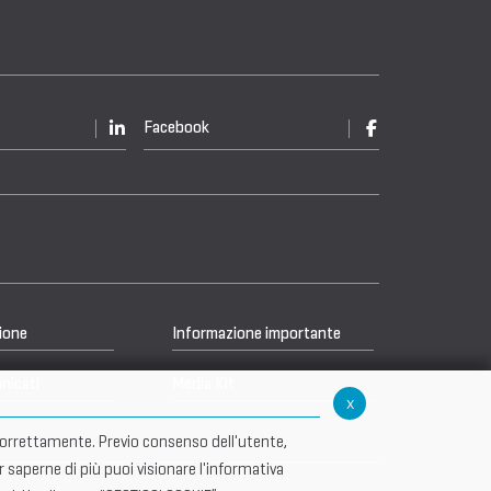
Facebook
ione
Informazione importante
nicati
Media Kit
x
re correttamente. Previo consenso dell'utente,
r saperne di più puoi visionare l'informativa