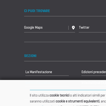
CI PUOI TROVARE
Google Maps
Twitter
SEZIONI
La Manifestazione
Edizioni precede
Vetrina Espositori
International Clu
Il sito utilizza
cookie tecnici
o alti indicatori simili p
saranno utilizzati
cookie e strumenti equivalenti
, an