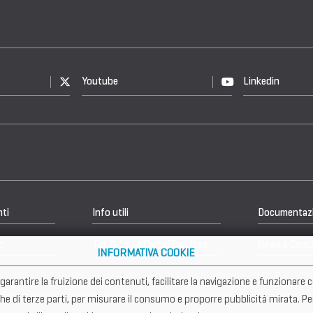
Youtube
Linkedin
nti
Info utili
Documentaz
b
Tax & Legal Global Services
News e Comu
INFORMATIVA COOKIE
er garantire la fruizione dei contenuti, facilitare la navigazione e funziona
che di terze parti, per misurare il consumo e proporre pubblicità mirata. Pe