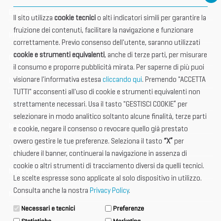
Edizioni precedenti
Il sito utilizza
cookie tecnici
o alti indicatori simili per garantire la
fruizione dei contenuti, facilitare la navigazione e funzionare
Info utili
correttamente. Previo consenso dell'utente, saranno utilizzati
cookie e strumenti equivalenti
, anche di terze parti, per misurare
Documentazione
il consumo e proporre pubblicità mirata. Per saperne di più puoi
visionare l'informativa estesa
cliccando qui
. Premendo "ACCETTA
Informazione importante
TUTTI" acconsenti all'uso di cookie e strumenti equivalenti non
Vetrina Espositori
strettamente necessari. Usa il tasto "GESTISCI COOKIE” per
selezionare in modo analitico soltanto alcune finalità, terze parti
International Club
e cookie, negare il consenso o revocare quello già prestato
ovvero gestire le tue preferenze. Seleziona il tasto
“X”
per
Tax & Legal Global Services
chiudere il banner, continuerai la navigazione in assenza di
cookie o altri strumenti di tracciamento diversi da quelli tecnici.
News e Comunicati
Le scelte espresse sono applicate al solo dispositivo in utilizzo.
Consulta anche la nostra
Privacy Policy
.
Media Kit
Necessari e tecnici
Preferenze