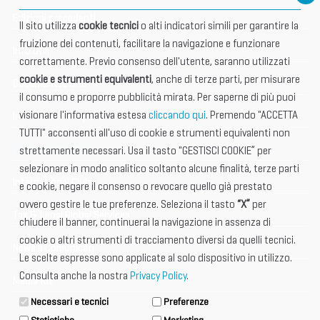
Edizioni precedenti
Il sito utilizza
cookie tecnici
o alti indicatori simili per garantire la
fruizione dei contenuti, facilitare la navigazione e funzionare
Info utili
correttamente. Previo consenso dell'utente, saranno utilizzati
cookie e strumenti equivalenti
, anche di terze parti, per misurare
Documentazione
il consumo e proporre pubblicità mirata. Per saperne di più puoi
visionare l'informativa estesa
cliccando qui
. Premendo "ACCETTA
Informazione importante
TUTTI" acconsenti all'uso di cookie e strumenti equivalenti non
Vetrina Espositori
strettamente necessari. Usa il tasto "GESTISCI COOKIE” per
selezionare in modo analitico soltanto alcune finalità, terze parti
International Club
e cookie, negare il consenso o revocare quello già prestato
ovvero gestire le tue preferenze. Seleziona il tasto
“X”
per
Tax & Legal Global Services
chiudere il banner, continuerai la navigazione in assenza di
cookie o altri strumenti di tracciamento diversi da quelli tecnici.
News e Comunicati
Le scelte espresse sono applicate al solo dispositivo in utilizzo.
Consulta anche la nostra
Privacy Policy
.
Media Kit
Necessari e tecnici
Preferenze