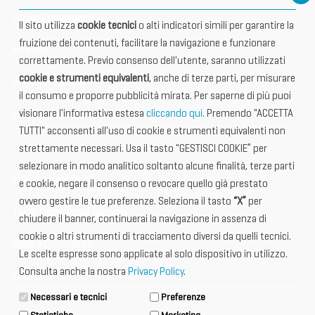
Edizioni precedenti
Il sito utilizza
cookie tecnici
o alti indicatori simili per garantire la
fruizione dei contenuti, facilitare la navigazione e funzionare
Info utili
correttamente. Previo consenso dell'utente, saranno utilizzati
cookie e strumenti equivalenti
, anche di terze parti, per misurare
Documentazione
il consumo e proporre pubblicità mirata. Per saperne di più puoi
visionare l'informativa estesa
cliccando qui
. Premendo "ACCETTA
Informazione importante
TUTTI" acconsenti all'uso di cookie e strumenti equivalenti non
Vetrina Espositori
strettamente necessari. Usa il tasto "GESTISCI COOKIE” per
selezionare in modo analitico soltanto alcune finalità, terze parti
International Club
e cookie, negare il consenso o revocare quello già prestato
ovvero gestire le tue preferenze. Seleziona il tasto
“X”
per
Tax & Legal Global Services
chiudere il banner, continuerai la navigazione in assenza di
cookie o altri strumenti di tracciamento diversi da quelli tecnici.
News e Comunicati
Le scelte espresse sono applicate al solo dispositivo in utilizzo.
Consulta anche la nostra
Privacy Policy
.
Media Kit
Necessari e tecnici
Preferenze