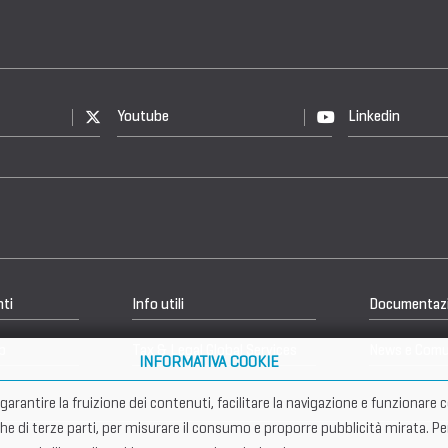
Youtube
Linkedin
nti
Info utili
Documentaz
b
Tax & Legal Global Services
News e Comu
INFORMATIVA COOKIE
er garantire la fruizione dei contenuti, facilitare la navigazione e funziona
che di terze parti, per misurare il consumo e proporre pubblicità mirata. Pe