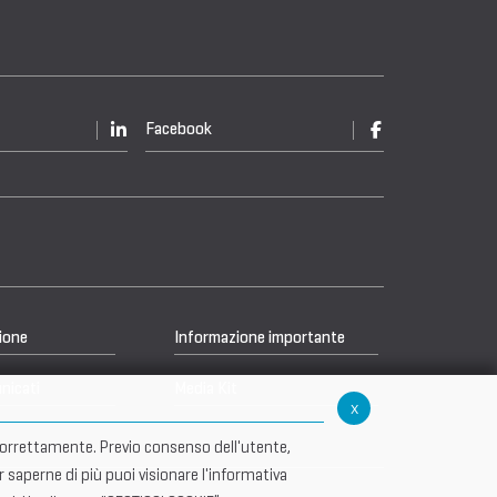
Facebook
ione
Informazione importante
nicati
Media Kit
x
re correttamente. Previo consenso dell'utente,
r saperne di più puoi visionare l'informativa