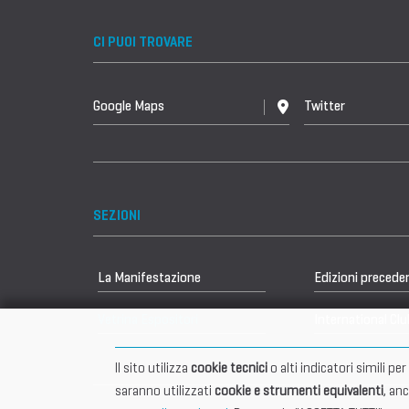
CI PUOI TROVARE
Google Maps
Twitter
SEZIONI
La Manifestazione
Edizioni precede
Vetrina Espositori
International Clu
Il sito utilizza
cookie tecnici
o alti indicatori simili p
saranno utilizzati
cookie e strumenti equivalenti
, an