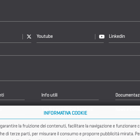
Youtube
Linkedin
nti
Info utili
Documentaz
b
Tax & Legal Global Services
News e Comu
INFORMATIVA COOKIE
er garantire la fruizione dei contenuti, facilitare la navigazione e funziona
che di terze parti, per misurare il consumo e proporre pubblicità mirata. Pe