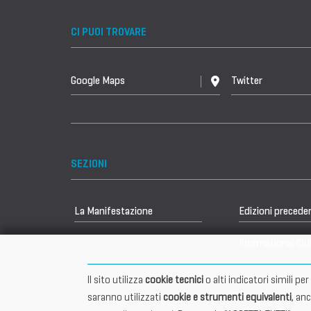
CI PUOI TROVARE
Google Maps
Twitter
SEZIONI
La Manifestazione
Edizioni precede
Vetrina Espositori
International Clu
Il sito utilizza
cookie tecnici
o alti indicatori simili p
saranno utilizzati
cookie e strumenti equivalenti
, an