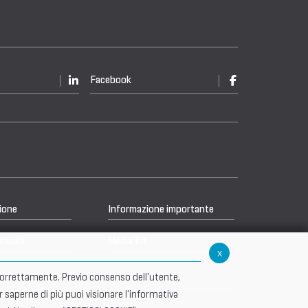
Facebook
ione
Informazione importante
nicati
Media Kit
x
re correttamente. Previo consenso dell'utente,
r saperne di più puoi visionare l'informativa