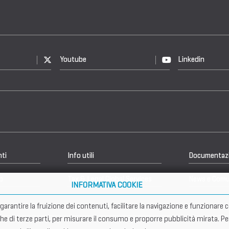
Youtube
Linkedin
nti
Info utili
Documentaz
b
Tax & Legal Global Services
News e Comu
INFORMATIVA COOKIE
er garantire la fruizione dei contenuti, facilitare la navigazione e funziona
che di terze parti, per misurare il consumo e proporre pubblicità mirata. Pe