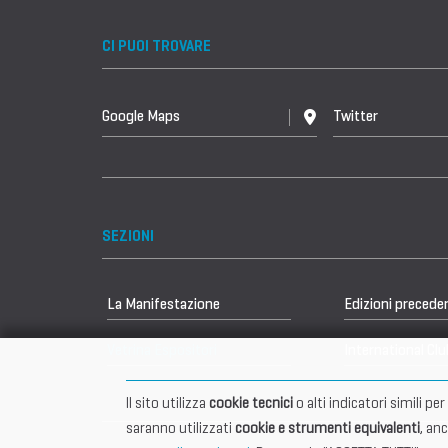
CI PUOI TROVARE
Google Maps
Twitter
SEZIONI
La Manifestazione
Edizioni precede
Vetrina Espositori
International Clu
Il sito utilizza
cookie tecnici
o alti indicatori simili p
saranno utilizzati
cookie e strumenti equivalenti
, an