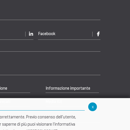
Facebook
ione
Informazione importante
nicati
Media Kit
x
re correttamente. Previo consenso dell'utente,
r saperne di più puoi visionare l'informativa