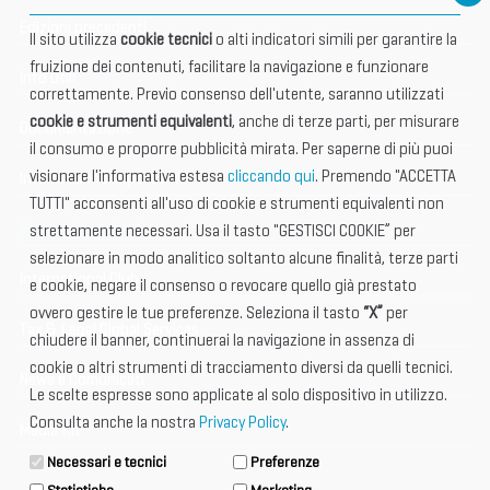
Edizioni precedenti
Il sito utilizza
cookie tecnici
o alti indicatori simili per garantire la
fruizione dei contenuti, facilitare la navigazione e funzionare
Info utili
correttamente. Previo consenso dell'utente, saranno utilizzati
cookie e strumenti equivalenti
, anche di terze parti, per misurare
Documentazione
il consumo e proporre pubblicità mirata. Per saperne di più puoi
visionare l'informativa estesa
cliccando qui
. Premendo "ACCETTA
Informazione importante
TUTTI" acconsenti all'uso di cookie e strumenti equivalenti non
Vetrina Espositori
strettamente necessari. Usa il tasto "GESTISCI COOKIE” per
selezionare in modo analitico soltanto alcune finalità, terze parti
International Club
e cookie, negare il consenso o revocare quello già prestato
ovvero gestire le tue preferenze. Seleziona il tasto
“X”
per
Tax & Legal Global Services
chiudere il banner, continuerai la navigazione in assenza di
cookie o altri strumenti di tracciamento diversi da quelli tecnici.
News e Comunicati
Le scelte espresse sono applicate al solo dispositivo in utilizzo.
Consulta anche la nostra
Privacy Policy
.
Media Kit
Necessari e tecnici
Preferenze