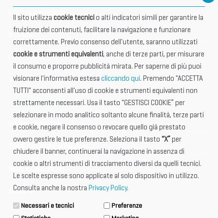
Edizioni precedenti
Il sito utilizza
cookie tecnici
o alti indicatori simili per garantire la
fruizione dei contenuti, facilitare la navigazione e funzionare
Info utili
correttamente. Previo consenso dell'utente, saranno utilizzati
cookie e strumenti equivalenti
, anche di terze parti, per misurare
Documentazione
il consumo e proporre pubblicità mirata. Per saperne di più puoi
visionare l'informativa estesa
cliccando qui
. Premendo "ACCETTA
Informazione importante
TUTTI" acconsenti all'uso di cookie e strumenti equivalenti non
Vetrina Espositori
strettamente necessari. Usa il tasto "GESTISCI COOKIE” per
selezionare in modo analitico soltanto alcune finalità, terze parti
International Club
e cookie, negare il consenso o revocare quello già prestato
ovvero gestire le tue preferenze. Seleziona il tasto
“X”
per
Tax & Legal Global Services
chiudere il banner, continuerai la navigazione in assenza di
cookie o altri strumenti di tracciamento diversi da quelli tecnici.
News e Comunicati
Le scelte espresse sono applicate al solo dispositivo in utilizzo.
Consulta anche la nostra
Privacy Policy
.
Media Kit
Necessari e tecnici
Preferenze