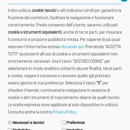
Edizioni precedenti
Il sito utilizza
cookie tecnici
o alti indicatori simili per garantire la
fruizione dei contenuti, facilitare la navigazione e funzionare
Info utili
correttamente. Previo consenso dell'utente, saranno utilizzati
cookie e strumenti equivalenti
, anche di terze parti, per misurare
Documentazione
il consumo e proporre pubblicità mirata. Per saperne di più puoi
visionare l'informativa estesa
cliccando qui
. Premendo "ACCETTA
Informazione importante
TUTTI" acconsenti all'uso di cookie e strumenti equivalenti non
Vetrina Espositori
strettamente necessari. Usa il tasto "GESTISCI COOKIE” per
selezionare in modo analitico soltanto alcune finalità, terze parti
International Club
e cookie, negare il consenso o revocare quello già prestato
ovvero gestire le tue preferenze. Seleziona il tasto
“X”
per
Tax & Legal Global Services
chiudere il banner, continuerai la navigazione in assenza di
cookie o altri strumenti di tracciamento diversi da quelli tecnici.
News e Comunicati
Le scelte espresse sono applicate al solo dispositivo in utilizzo.
Consulta anche la nostra
Privacy Policy
.
Media Kit
Necessari e tecnici
Preferenze