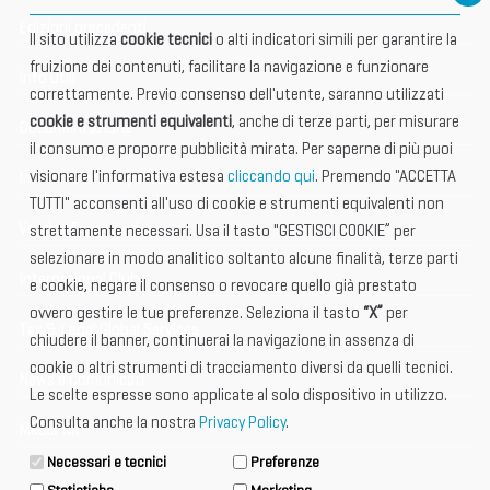
Edizioni precedenti
Il sito utilizza
cookie tecnici
o alti indicatori simili per garantire la
fruizione dei contenuti, facilitare la navigazione e funzionare
Info utili
correttamente. Previo consenso dell'utente, saranno utilizzati
cookie e strumenti equivalenti
, anche di terze parti, per misurare
Documentazione
il consumo e proporre pubblicità mirata. Per saperne di più puoi
visionare l'informativa estesa
cliccando qui
. Premendo "ACCETTA
Informazione importante
TUTTI" acconsenti all'uso di cookie e strumenti equivalenti non
Vetrina Espositori
strettamente necessari. Usa il tasto "GESTISCI COOKIE” per
selezionare in modo analitico soltanto alcune finalità, terze parti
International Club
e cookie, negare il consenso o revocare quello già prestato
ovvero gestire le tue preferenze. Seleziona il tasto
“X”
per
Tax & Legal Global Services
chiudere il banner, continuerai la navigazione in assenza di
cookie o altri strumenti di tracciamento diversi da quelli tecnici.
News e Comunicati
Le scelte espresse sono applicate al solo dispositivo in utilizzo.
Consulta anche la nostra
Privacy Policy
.
Media Kit
Necessari e tecnici
Preferenze