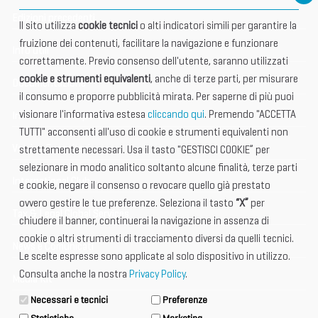
Edizioni precedenti
Il sito utilizza
cookie tecnici
o alti indicatori simili per garantire la
fruizione dei contenuti, facilitare la navigazione e funzionare
Info utili
correttamente. Previo consenso dell'utente, saranno utilizzati
cookie e strumenti equivalenti
, anche di terze parti, per misurare
Documentazione
il consumo e proporre pubblicità mirata. Per saperne di più puoi
visionare l'informativa estesa
cliccando qui
. Premendo "ACCETTA
Informazione importante
TUTTI" acconsenti all'uso di cookie e strumenti equivalenti non
Vetrina Espositori
strettamente necessari. Usa il tasto "GESTISCI COOKIE” per
selezionare in modo analitico soltanto alcune finalità, terze parti
International Club
e cookie, negare il consenso o revocare quello già prestato
ovvero gestire le tue preferenze. Seleziona il tasto
“X”
per
Tax & Legal Global Services
chiudere il banner, continuerai la navigazione in assenza di
cookie o altri strumenti di tracciamento diversi da quelli tecnici.
News e Comunicati
Le scelte espresse sono applicate al solo dispositivo in utilizzo.
Consulta anche la nostra
Privacy Policy
.
Media Kit
Necessari e tecnici
Preferenze