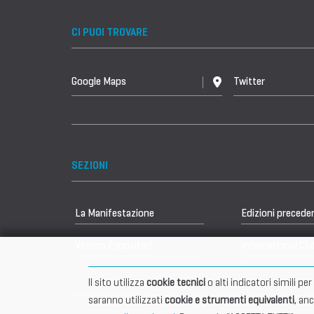
CI PUOI TROVARE
Google Maps
Twitter
SEZIONI
La Manifestazione
Edizioni precede
Vetrina Espositori
International Clu
Il sito utilizza
cookie tecnici
o alti indicatori simili p
saranno utilizzati
cookie e strumenti equivalenti
, an