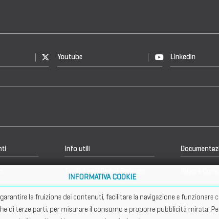
Youtube
Linkedin
nti
Info utili
Documentaz
b
Tax & Legal Global Services
News e Comu
INFORMATIVA COOKIE
er garantire la fruizione dei contenuti, facilitare la navigazione e funziona
che di terze parti, per misurare il consumo e proporre pubblicità mirata. Pe