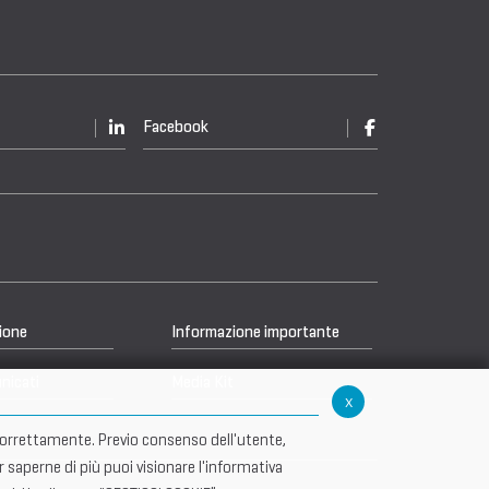
Facebook
ione
Informazione importante
nicati
Media Kit
x
re correttamente. Previo consenso dell'utente,
r saperne di più puoi visionare l'informativa