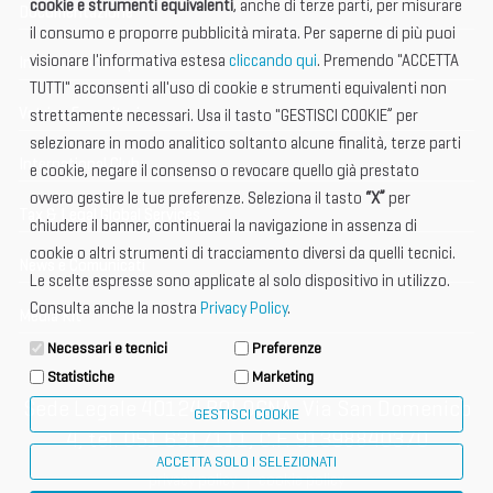
cookie e strumenti equivalenti
, anche di terze parti, per misurare
Documentazione
il consumo e proporre pubblicità mirata. Per saperne di più puoi
visionare l'informativa estesa
cliccando qui
. Premendo "ACCETTA
Informazione importante
TUTTI" acconsenti all'uso di cookie e strumenti equivalenti non
Vetrina Espositori
strettamente necessari. Usa il tasto "GESTISCI COOKIE” per
selezionare in modo analitico soltanto alcune finalità, terze parti
International Club
e cookie, negare il consenso o revocare quello già prestato
ovvero gestire le tue preferenze. Seleziona il tasto
“X”
per
Tax & Legal Global Services
chiudere il banner, continuerai la navigazione in assenza di
cookie o altri strumenti di tracciamento diversi da quelli tecnici.
News e Comunicati
Le scelte espresse sono applicate al solo dispositivo in utilizzo.
Consulta anche la nostra
Privacy Policy
.
Media Kit
Necessari e tecnici
Preferenze
Statistiche
Marketing
Sede Legale 40124 BOLOGNA, Via San Domenico
GESTISCI COOKIE
4, tel. 051 6317111, C.F. 91398840370
ACCETTA SOLO I SELEZIONATI
privacy policy
cookie policy