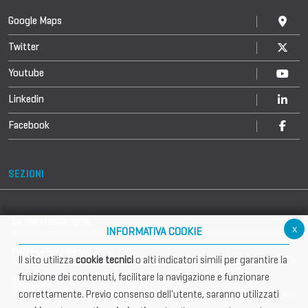
Google Maps
Twitter
Youtube
Linkedin
Facebook
SEZIONI
La Manifestazione
x
INFORMATIVA COOKIE
Edizioni precedenti
Il sito utilizza
cookie tecnici
o alti indicatori simili per garantire la
fruizione dei contenuti, facilitare la navigazione e funzionare
Info utili
correttamente. Previo consenso dell'utente, saranno utilizzati