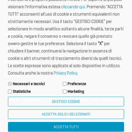
visionare l'informativa estesa
cliccando qui
. Premendo "ACCETTA
Informazione importante
TUTTI" acconsenti all'uso di cookie e strumenti equivalenti non
Vetrina Espositori
strettamente necessari. Usa il tasto "GESTISCI COOKIE” per
selezionare in modo analitico soltanto alcune finalità, terze parti
International Club
e cookie, negare il consenso o revocare quello già prestato
ovvero gestire le tue preferenze. Seleziona il tasto
“X”
per
Tax & Legal Global Services
chiudere il banner, continuerai la navigazione in assenza di
cookie o altri strumenti di tracciamento diversi da quelli tecnici.
News e Comunicati
Le scelte espresse sono applicate al solo dispositivo in utilizzo.
Consulta anche la nostra
Privacy Policy
.
Media Kit
Necessari e tecnici
Preferenze
Statistiche
Marketing
Sede Legale 40124 BOLOGNA, Via San Domenico
GESTISCI COOKIE
4, tel. 051 6317111, C.F. 91398840370
ACCETTA SOLO I SELEZIONATI
privacy policy
cookie policy
ACCETTA TUTTI