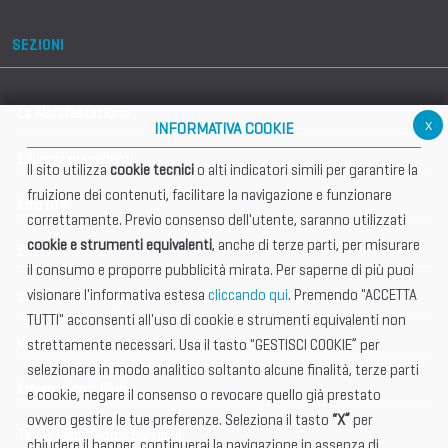
SEZIONI
La Manifestazione
x
INFORMATIVA COOKIE
Edizioni precedenti
Il sito utilizza
cookie tecnici
o alti indicatori simili per garantire la
fruizione dei contenuti, facilitare la navigazione e funzionare
Info utili
correttamente. Previo consenso dell'utente, saranno utilizzati
cookie e strumenti equivalenti
, anche di terze parti, per misurare
Documentazione
il consumo e proporre pubblicità mirata. Per saperne di più puoi
visionare l'informativa estesa
cliccando qui
. Premendo "ACCETTA
Informazione importante
TUTTI" acconsenti all'uso di cookie e strumenti equivalenti non
Vetrina Espositori
strettamente necessari. Usa il tasto "GESTISCI COOKIE” per
selezionare in modo analitico soltanto alcune finalità, terze parti
International Club
e cookie, negare il consenso o revocare quello già prestato
ovvero gestire le tue preferenze. Seleziona il tasto
“X”
per
Tax & Legal Global Services
chiudere il banner, continuerai la navigazione in assenza di