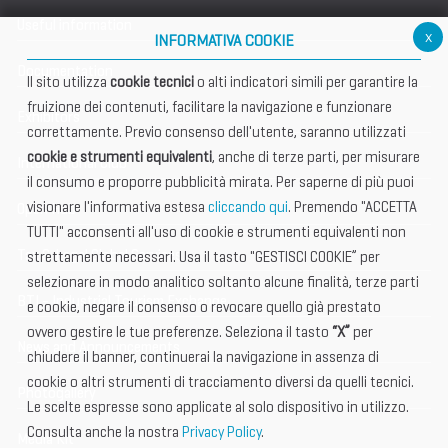
Useful information
x
INFORMATIVA COOKIE
Documentation
Il sito utilizza
cookie tecnici
o alti indicatori simili per garantire la
fruizione dei contenuti, facilitare la navigazione e funzionare
Exhibitors
correttamente. Previo consenso dell'utente, saranno utilizzati
cookie e strumenti equivalenti
, anche di terze parti, per misurare
International Club
il consumo e proporre pubblicità mirata. Per saperne di più puoi
visionare l'informativa estesa
cliccando qui
. Premendo "ACCETTA
Open Hub
TUTTI" acconsenti all'uso di cookie e strumenti equivalenti non
Tax & Legal Global Services
strettamente necessari. Usa il tasto "GESTISCI COOKIE” per
selezionare in modo analitico soltanto alcune finalità, terze parti
BTI - Industrial Tourism Exchange
e cookie, negare il consenso o revocare quello già prestato
ovvero gestire le tue preferenze. Seleziona il tasto
“X”
per
News and Announcements
chiudere il banner, continuerai la navigazione in assenza di
cookie o altri strumenti di tracciamento diversi da quelli tecnici.
Photogallery
Le scelte espresse sono applicate al solo dispositivo in utilizzo.
Consulta anche la nostra
Privacy Policy
.
Media Kit