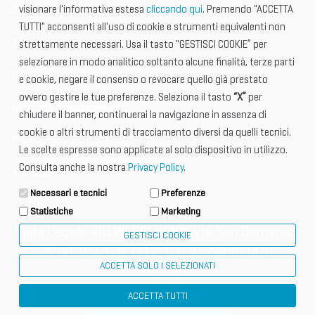
visionare l'informativa estesa
cliccando qui
. Premendo "ACCETTA
Open Hub
TUTTI" acconsenti all'uso di cookie e strumenti equivalenti non
Tax & Legal Global Services
strettamente necessari. Usa il tasto "GESTISCI COOKIE” per
selezionare in modo analitico soltanto alcune finalità, terze parti
BTI - Industrial Tourism Exchange
e cookie, negare il consenso o revocare quello già prestato
ovvero gestire le tue preferenze. Seleziona il tasto
“X”
per
News and Announcements
chiudere il banner, continuerai la navigazione in assenza di
cookie o altri strumenti di tracciamento diversi da quelli tecnici.
Photogallery
Le scelte espresse sono applicate al solo dispositivo in utilizzo.
Consulta anche la nostra
Privacy Policy
.
Media Kit
Necessari e tecnici
Preferenze
Statistiche
Marketing
Sede Legale 40124 BOLOGNA, Via San Domenico
GESTISCI COOKIE
4, tel. 051 6317111, C.F. 91398840370
ACCETTA SOLO I SELEZIONATI
cookie policy
ACCETTA TUTTI