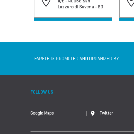
a/b - 40068 San
Lazzaro di Savena - BO
FARETE IS PROMOTED AND ORGANIZED BY
FOLLOW US
Google Maps
Twitter