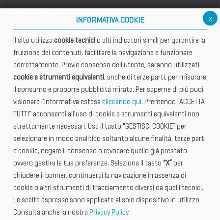
Useful information
x
INFORMATIVA COOKIE
Documentation
Il sito utilizza
cookie tecnici
o alti indicatori simili per garantire la
fruizione dei contenuti, facilitare la navigazione e funzionare
Exhibitors
correttamente. Previo consenso dell'utente, saranno utilizzati
cookie e strumenti equivalenti
, anche di terze parti, per misurare
International Club
il consumo e proporre pubblicità mirata. Per saperne di più puoi
visionare l'informativa estesa
cliccando qui
. Premendo "ACCETTA
Open Hub
TUTTI" acconsenti all'uso di cookie e strumenti equivalenti non
Tax & Legal Global Services
strettamente necessari. Usa il tasto "GESTISCI COOKIE” per
selezionare in modo analitico soltanto alcune finalità, terze parti
BTI - Industrial Tourism Exchange
e cookie, negare il consenso o revocare quello già prestato
ovvero gestire le tue preferenze. Seleziona il tasto
“X”
per
News and Announcements
chiudere il banner, continuerai la navigazione in assenza di
cookie o altri strumenti di tracciamento diversi da quelli tecnici.
Photogallery
Le scelte espresse sono applicate al solo dispositivo in utilizzo.
Consulta anche la nostra
Privacy Policy
.
Media Kit