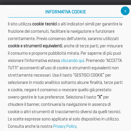
Useful information
x
INFORMATIVA COOKIE
Documentation
Il sito utilizza
cookie tecnici
o alti indicatori simili per garantire la
fruizione dei contenuti, facilitare la navigazione e funzionare
Exhibitors
correttamente. Previo consenso dell'utente, saranno utilizzati
cookie e strumenti equivalenti
, anche di terze parti, per misurare
International Club
il consumo e proporre pubblicità mirata. Per saperne di più puoi
visionare l'informativa estesa
cliccando qui
. Premendo "ACCETTA
Open Hub
TUTTI" acconsenti all'uso di cookie e strumenti equivalenti non
Tax & Legal Global Services
strettamente necessari. Usa il tasto "GESTISCI COOKIE” per
selezionare in modo analitico soltanto alcune finalità, terze parti
BTI - Industrial Tourism Exchange
e cookie, negare il consenso o revocare quello già prestato
ovvero gestire le tue preferenze. Seleziona il tasto
“X”
per
News and Announcements
chiudere il banner, continuerai la navigazione in assenza di
cookie o altri strumenti di tracciamento diversi da quelli tecnici.
Photogallery
Le scelte espresse sono applicate al solo dispositivo in utilizzo.
Consulta anche la nostra
Privacy Policy
.
Media Kit