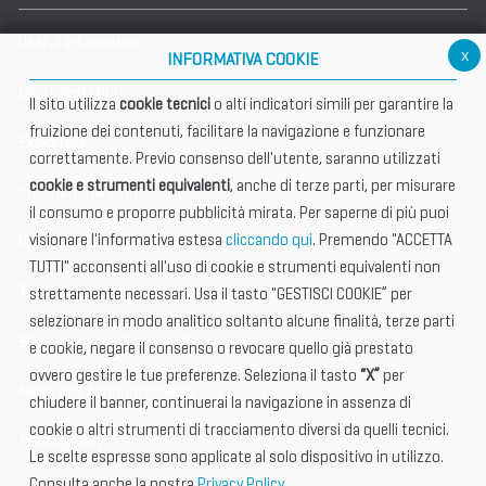
Useful information
x
INFORMATIVA COOKIE
Documentation
Il sito utilizza
cookie tecnici
o alti indicatori simili per garantire la
fruizione dei contenuti, facilitare la navigazione e funzionare
Exhibitors
correttamente. Previo consenso dell'utente, saranno utilizzati
cookie e strumenti equivalenti
, anche di terze parti, per misurare
International Club
il consumo e proporre pubblicità mirata. Per saperne di più puoi
visionare l'informativa estesa
cliccando qui
. Premendo "ACCETTA
Open Hub
TUTTI" acconsenti all'uso di cookie e strumenti equivalenti non
Tax & Legal Global Services
strettamente necessari. Usa il tasto "GESTISCI COOKIE” per
selezionare in modo analitico soltanto alcune finalità, terze parti
BTI - Industrial Tourism Exchange
e cookie, negare il consenso o revocare quello già prestato
ovvero gestire le tue preferenze. Seleziona il tasto
“X”
per
News and Announcements
chiudere il banner, continuerai la navigazione in assenza di
cookie o altri strumenti di tracciamento diversi da quelli tecnici.
Photogallery
Le scelte espresse sono applicate al solo dispositivo in utilizzo.
Consulta anche la nostra
Privacy Policy
.